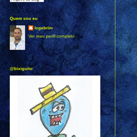
Quem sou eu
lcgebrim
Ver meu perfil completo
@bixiguito