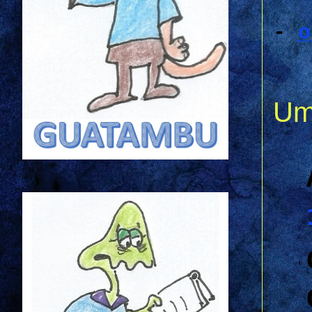
-
o
Um